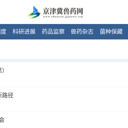
制度
科研进展
药品监察
兽药杂志
菌种保藏
思）
新路径
会