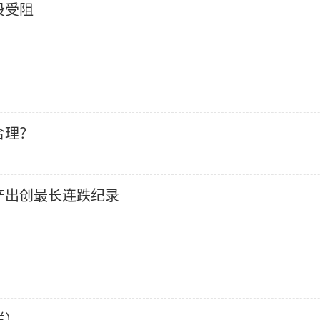
段受阻
合理？
产出创最长连跌纪录
烂）