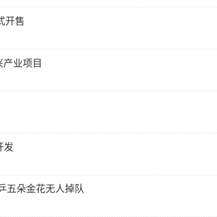
正式开售
兴产业项目
开发
国乒五朵金花无人掉队