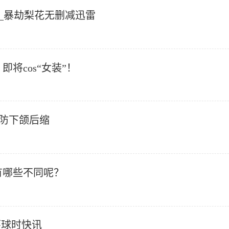
雷_暴劫梨花无删减迅雷
将cos“女装”！
防下颌后缩
会有哪些不同呢？
环球时快讯